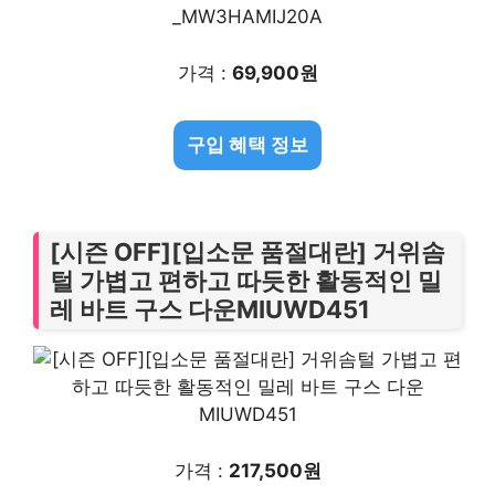
가격 :
69,900원
구입 혜택 정보
[시즌 OFF][입소문 품절대란] 거위솜
털 가볍고 편하고 따듯한 활동적인 밀
레 바트 구스 다운MIUWD451
가격 :
217,500원